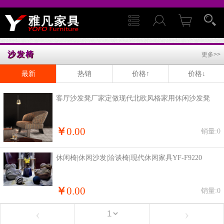
沙发椅
更多>>
最新
热销
价格↑
价格↓
客厅沙发凳厂家定做现代北欧风格家用休闲沙发凳
￥
0.00
销量:0
休闲椅|休闲沙发|洽谈椅|现代休闲家具YF-F9220
￥
0.00
销量:0
‹
›