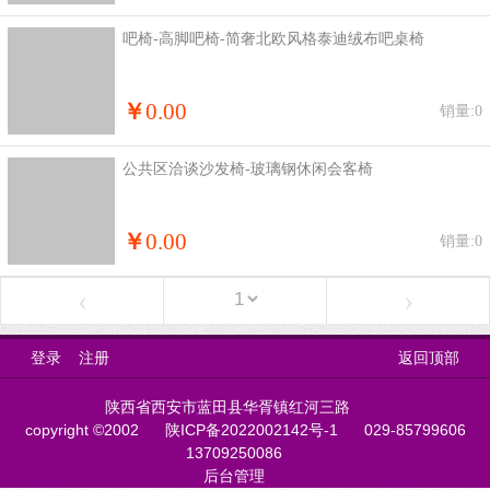
吧椅-高脚吧椅-简奢北欧风格泰迪绒布吧桌椅
￥
0.00
销量:0
公共区洽谈沙发椅-玻璃钢休闲会客椅
￥
0.00
销量:0
‹
›
登录
注册
返回顶部
陕西省西安市蓝田县华胥镇红河三路
copyright ©2002
陕ICP备2022002142号-1
029-85799606
13709250086
后台管理