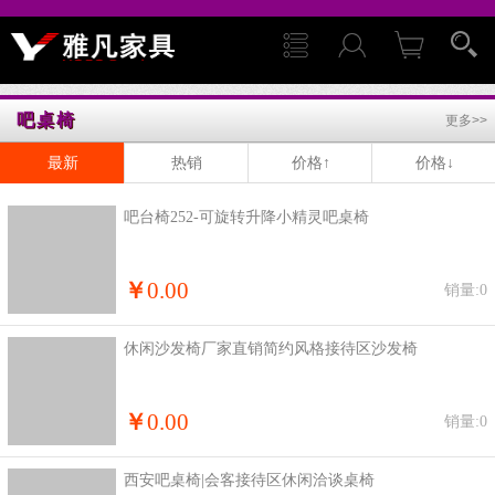
吧桌椅
更多>>
最新
热销
价格↑
价格↓
吧台椅252-可旋转升降小精灵吧桌椅
￥
0.00
销量:0
休闲沙发椅厂家直销简约风格接待区沙发椅
￥
0.00
销量:0
西安吧桌椅|会客接待区休闲洽谈桌椅